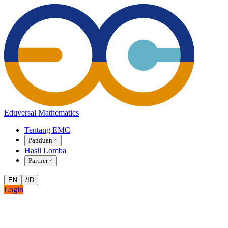
Eduversal Mathematics
Tentang EMC
Panduan
Hasil Lomba
Partner
EN
/
ID
Login