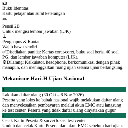
🪪
Bukti Identitas
Kartu pelajar atau surat keterangan
✏️
Pensil 2B
Untuk mengisi lembar jawaban (LJK)
🧹
Penghapus & Rautan
Wajib bawa sendiri
✅
Disediakan panitia: Kertas corat-coret, buku soal berisi 40 soal
PG, dan lembar jawaban komputer (LJK).
🚫
Dilarang: Kalkulator, headphone, berkomunikasi dengan pihak
manapun, dan meninggalkan ruang ujian selama ujian berlangsung.
Mekanisme Hari-H Ujian Nasional
1
Lakukan daftar ulang (30 Okt – 6 Nov 2026)
Peserta yang lolos ke babak nasional wajib melakukan daftar ulang
dan menyelesaikan pembayaran melalui akun EMC atau langsung
ke test center. Peserta yang tidak daftar ulang dinyatakan gugur.
2
Cetak Kartu Peserta & survei lokasi test center
Unduh dan cetak Kartu Peserta dari akun EMC sebelum hari ujian.