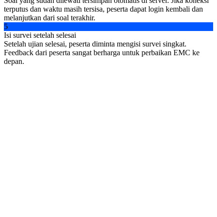
Soal yang sudah dilewati tersimpan otomatis di server. Jika koneksi
terputus dan waktu masih tersisa, peserta dapat login kembali dan
melanjutkan dari soal terakhir.
5
Isi survei setelah selesai
Setelah ujian selesai, peserta diminta mengisi survei singkat.
Feedback dari peserta sangat berharga untuk perbaikan EMC ke
depan.
Daftar ulang
30 Okt – 6 Nov 2026
Ujian Nasional
21 November 2026
Luring, test center