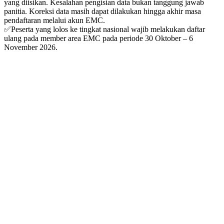
yang diisikan. Kesalahan pengisian data bukan tanggung jawab
panitia. Koreksi data masih dapat dilakukan hingga akhir masa
pendaftaran melalui akun EMC.
✅
Peserta yang lolos ke tingkat nasional wajib melakukan daftar
ulang pada member area EMC pada periode 30 Oktober – 6
November 2026.
Babak Kabupaten/Kota
10 Oktober 2026
Pengumuman: 16 Oktober 2026
Babak Provinsi
24 Oktober 2026
Pengumuman: 30 Oktober 2026