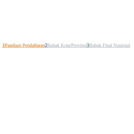
1
Panduan Pendaftaran
2
Babak Kota/Provinsi
3
Babak Final Nasional