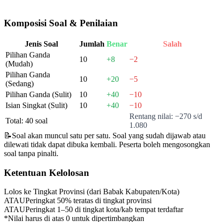
Komposisi Soal & Penilaian
Jenis Soal
Jumlah
Benar
Salah
Pilihan Ganda
10
+8
−2
(Mudah)
Pilihan Ganda
10
+20
−5
(Sedang)
Pilihan Ganda (Sulit)
10
+40
−10
Isian Singkat (Sulit)
10
+40
−10
Rentang nilai: −270 s/d
Total: 40 soal
1.080
📝
Soal akan muncul satu per satu. Soal yang sudah dijawab atau
dilewati tidak dapat dibuka kembali. Peserta boleh mengosongkan
soal tanpa pinalti.
Ketentuan Kelolosan
Lolos ke Tingkat Provinsi (dari Babak Kabupaten/Kota)
ATAU
Peringkat 50% teratas di tingkat provinsi
ATAU
Peringkat 1–50 di tingkat kota/kab tempat terdaftar
*Nilai harus di atas 0 untuk dipertimbangkan