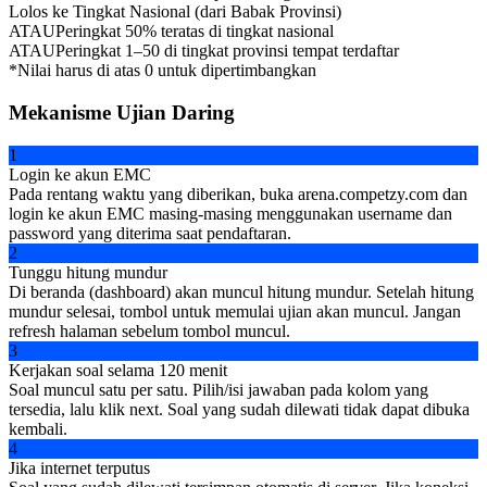
Lolos ke Tingkat Nasional (dari Babak Provinsi)
ATAU
Peringkat 50% teratas di tingkat nasional
ATAU
Peringkat 1–50 di tingkat provinsi tempat terdaftar
*Nilai harus di atas 0 untuk dipertimbangkan
Mekanisme Ujian Daring
1
Login ke akun EMC
Pada rentang waktu yang diberikan, buka arena.competzy.com dan
login ke akun EMC masing-masing menggunakan username dan
password yang diterima saat pendaftaran.
2
Tunggu hitung mundur
Di beranda (dashboard) akan muncul hitung mundur. Setelah hitung
mundur selesai, tombol untuk memulai ujian akan muncul. Jangan
refresh halaman sebelum tombol muncul.
3
Kerjakan soal selama 120 menit
Soal muncul satu per satu. Pilih/isi jawaban pada kolom yang
tersedia, lalu klik next. Soal yang sudah dilewati tidak dapat dibuka
kembali.
4
Jika internet terputus