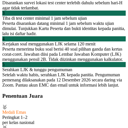
Disarankan survei lokasi test center terlebih dahulu sebelum hari-H
agar tidak terlambat.
3
Tiba di test center minimal 1 jam sebelum ujian
Peserta disarankan datang minimal 1 jam sebelum waktu ujian
dimulai. Tunjukkan Kartu Peserta dan bukti identitas kepada panitia,
lalu isi daftar hadir.
4
Kerjakan soal menggunakan LJK selama 120 menit
Peserta menerima buku soal berisi 40 soal pilihan ganda dan kertas
corat-coret. Jawaban diisi pada Lembar Jawaban Komputer (LJK)
menggunakan pensil 2B. Tidak diizinkan menggunakan kalkulator.
5
Serahkan LJK & tunggu pengumuman
Setelah waktu habis, serahkan LJK kepada panitia. Pengumuman
pemenang dilaksanakan pada 12 Desember 2026 secara daring via
Zoom. Pantau akun EMC dan email untuk informasi lebih lanjut.
Penentuan Juara
🥇
Medali Emas
Peringkat 1–2
per kelas nasional
🥈