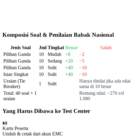
Pengumuman Pemenang
12 Desember 2026
Daring, via Zoom
Komposisi Soal & Penilaian Babak Nasional
Jenis Soal
Jml
Tingkat
Benar
Salah
Pilihan Ganda
10
Mudah
+8
−2
Pilihan Ganda
10
Sedang
+20
−5
Pilihan Ganda
10
Sulit
+40
−10
Isian Singkat
10
Sulit
+40
−10
Uraian (Tie
Hanya dinilai jika ada nilai
1
Sulit
Breaker)
sama di 10 besar
Total: 40 soal + 1
Rentang nilai: −270 s/d
uraian
1.080
Yang Harus Dibawa ke Test Center
🪪
Kartu Peserta
Unduh & cetak dari akun EMC